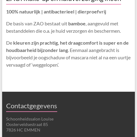
100% natuurlijk | antibacterieel | dierproefvrij
De basis van ZAO bestaat uit
bamboe
, aangevuld met
bestanddelen die o.a. je huid verzorgen én beschermen.
De
kleuren zijn prachtig, het draagcomfort is super en de
houdbaarheid bijzonder lang
. Eenmaal aangebracht is
bijvoorbeeld je oogschaduw of mascara niet al na een uurtje
vervaagd of ‘weggelopen’.
Contactgegevens
Schoonheidssalon Louise
Oosterveldsestraat 85
7826 HC EMMEN