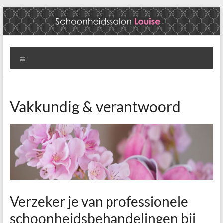
Ga
naar
de
inhoud
Schoonheidssalon
Menu
Louise
Natuurlijke
gezichtsverzorging
Vakkundig & verantwoord
en
huidverbetering
Verzeker je van professionele
schoonheidsbehandelingen bij